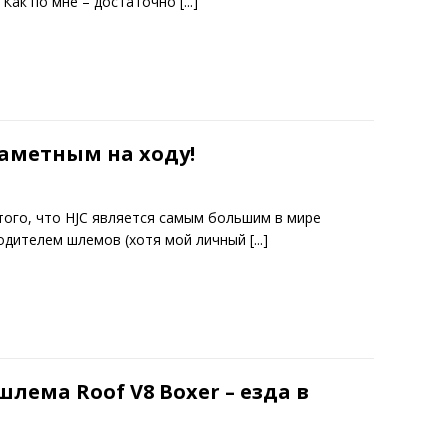
. Как по мне – достаточно
[...]
 заметным на ходу!
того, что HJC является самым большим в мире
одителем шлемов (хотя мой личный
[...]
лема Roof V8 Boxer – езда в