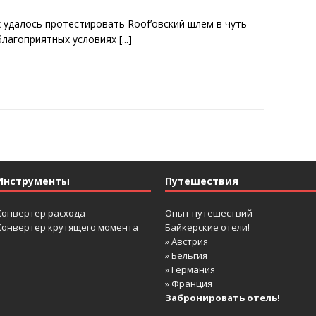
х удалось протестировать Roof’овский шлем в чуть
благоприятных условиях
[...]
Инструменты
Путешествия
Конвертер расхода
Опыт путешествий
Конвертер крутящего момента
Байкерские отели!
» Австрия
» Бельгия
» Германия
» Франция
Забронировать отель!