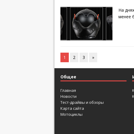
На дня
менее 
1
2
3
»
Общее
Главная
Новости
Тест-драйвы и обзоры
Карта сайта
Мотоциклы