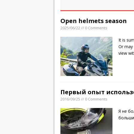
Open helmets season
2025/06/22 // 0 Comments
It is su
Or may 
view wit
Первый опыт использ
2016/09/25 // 0 Comments
Я не б
больши