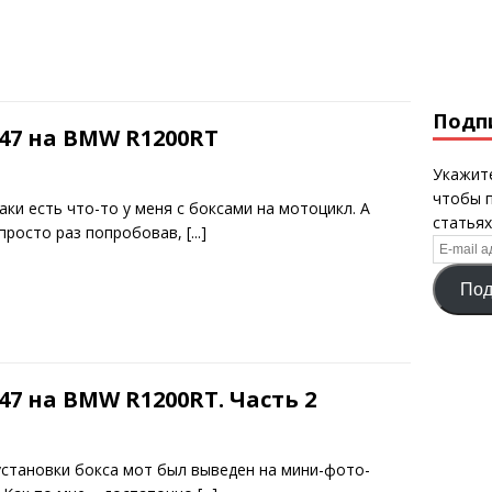
Подп
V47 на BMW R1200RT
Укажите
чтобы 
аки есть что-то у меня с боксами на мотоцикл. А
статьях
просто раз попробовав,
[...]
E-
mail
Под
адрес
47 на BMW R1200RT. Часть 2
установки бокса мот был выведен на мини-фото-