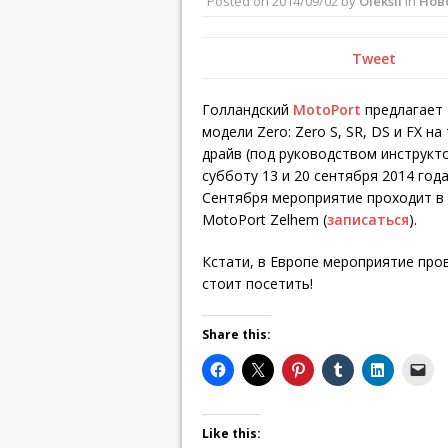
Posted on
2014/09/02
by
Oleksii
in
Нов
Tweet
Голландский
MotoPort
предлагает 
модели Zero: Zero S, SR, DS и FX на 
драйв (под руководством инструкто
субботу 13 и 20 сентября 2014 года
Сентября мероприятие проходит в M
MotoPort Zelhem (
записаться
).
Кстати, в Европе мероприятие про
стоит посетить!
Share this:
Like this: