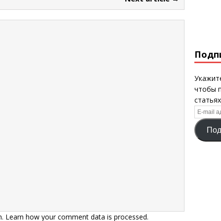
Подп
Укажите
чтобы 
статьях
E-
mail
Под
адрес
m.
Learn how your comment data is processed.