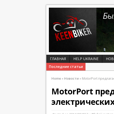
ГЛАВНАЯ
HELP UKRAINE
НОВ
Последние статьи
Home
»
Новости
»
MotorPort предлага
MotorPort пре
электрических