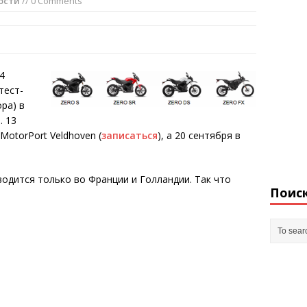
ости
// 0 Comments
4
тест-
ра) в
. 13
otorPort Veldhoven (
записаться
), а 20 сентября в
водится только во Франции и Голландии. Так что
Поис