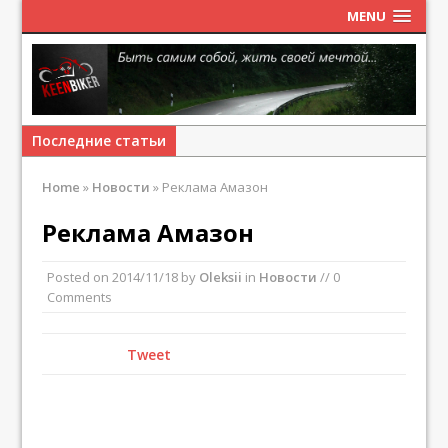
MENU
Последние статьи
Home
»
Новости
»
Реклама Амазон
Реклама Амазон
Posted on
2014/11/18
by
Oleksii
in
Новости
// 0
Comments
Tweet