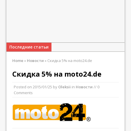
Последние статьи
Home
»
Новости
»
Скидка 5% на moto24.de
Скидка 5% на moto24.de
Posted on
2015/01/25
by
Oleksii
in
Новости
// 0
Comments