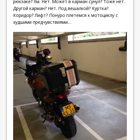
рюкзаке? Хм. Нет. Может в карман сунул? Тоже нет.
Другой карман? Нет. Под вешалкой? Куртка?
Коридор? Лифт? Понуро плетемся к мотоциклу с
худшими предчувствиями…