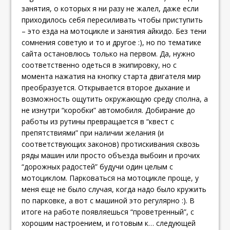
занятия, о которых я ни разу не жалел, даже если
приходилось себя пересиливать чтобы приступить
– это езда на мотоцикле и занятия айкидо. Без тени
сомнения советую и то и другое :), но по тематике
сайта остановлюсь только на первом. Да, нужно
соответственно одеться в экипировку, но с
момента нажатия на кнопку старта двигателя мир
преобразуется. Открывается второе дыхание и
возможность ощутить окружающую среду сполна, а
не изнутри “коробки” автомобиля. Добирание до
работы из рутины превращается в “квест с
препятствиями” при наличии желания (и
соответствующих законов) протискивания сквозь
ряды машин или просто объезда выбоин и прочих
“дорожных радостей” будучи один целым с
мотоциклом. Парковаться на мотоцикле проще, у
меня еще не было случая, когда надо было кружить
по парковке, а вот с машиной это регулярно :). В
итоге на работе появляешься “проветренный”, с
хорошим настроением, и готовым к… следующей