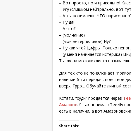
– Вот просто, но и прикольно! Кла
– Угу (слишком нейтрально, вот ту
– А ты понимаешь ЧТО нарисовано
– Ну да!
– А что?
– (молчание)
– (мое нетерпеливое) Ну?
– Ну как что? Цифры! Только непо
– (у меня начинается истерика) Циф
Ты, жена мотоциклиста называешь 
Для тех кто не понял-знает “прико
наличии 6-ти передач, понятное де
вверх. Гррр… Обучайте личный соста
Кстати, “худи” продается через
Tee
Амазоне
. Я так понимаю Teezily пр
есть в наличии, а вот Амазоновски
Share this: