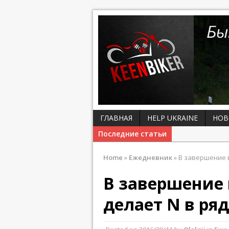
ГЛАВНАЯ
HELP UKRAINE
НОВ
Последние статьи
Home
»
Ежедневник
»
В завершение в
В завершение
делает N в ря