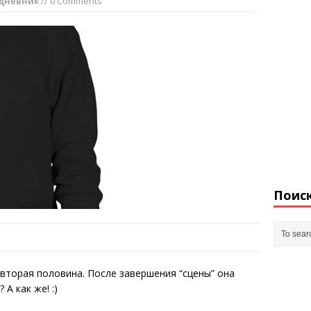
дневник
// 0 Comments
Поис
вторая половина. После завершения “сцены” она
А как же! :)