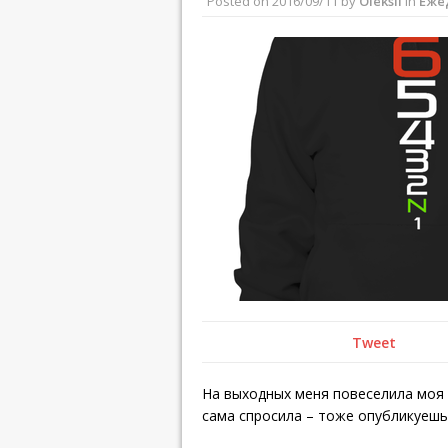
Posted on
2016/09/11
by
Oleksii
in
Еже
Tweet
На выходных меня повеселила моя 
сама спросила – тоже опубликуешь? 