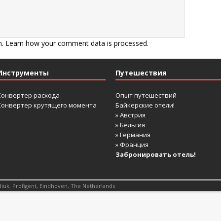
m.
Learn how your comment data is processed.
Инструменты
Путешествия
Конвертер расхода
Опыт путешествий
Конвертер крутящего момента
Байкерские отели!
» Австрия
» Бельгия
» Германия
» Франция
Забронировать отель!
diuk,
Profigent
, Eindhoven, The Netherlands