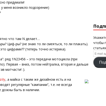
ссно придумали!
т у меня возникло подозрение)
?
Подп
Укажите
нятно что там N делает…
чтобы 
ры? Циф-ры? (не знаю то ли смеяться, то ли плакать).
статьях
это цифрами?? (теперь точно истерика).
E-
mail
ла”: ряд 1N23456 – это передачи мотоцикла (при
Под
адрес
ло). Первая – вниз, потом нейтралка, вторая и дальше
в матчасти! :).
zily
, а майка с таким же дизайном есть и на
оводят регулярные “кампании”, т.е. не всегда
е дожны быть в наличии.