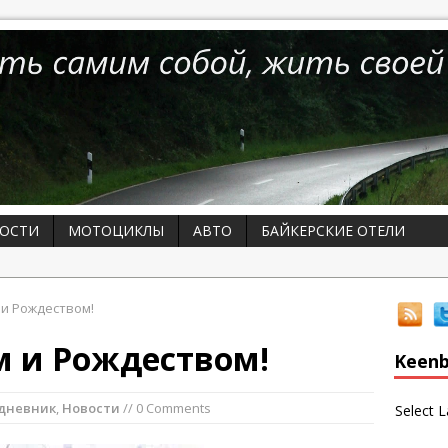
ОСТИ
МОТОЦИКЛЫ
АВТО
БАЙКЕРСКИЕ ОТЕЛИ
и Рождеством!
м и Рождеством!
Keenb
дневник
,
Новости
// 0 Comments
Select 