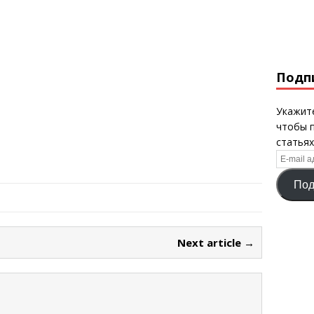
Подп
Укажите
чтобы 
статьях
E-
mail
Под
адрес
Next article →