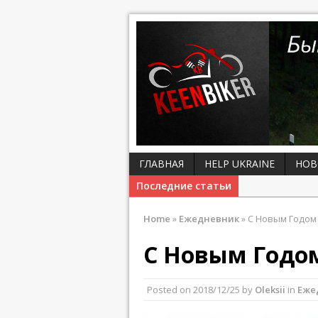
ГЛАВНАЯ
HELP UKRAINE
НОВ
Последние статьи
Home
»
Ежедневник
»
С Новым Годом 
С Новым Годо
Posted on
2018/12/25
by
Oleksii
in
Еже