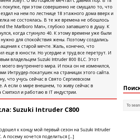
 меня зовут. О мотоцикле мечтал с давних пор. В 18
к покупке, при этом совершенно не смущало то, что
 ездил на нем по лестнице 18 этажного дома вверх и
делка не состоялась. В те же времена не обошлось
nd the Marlboro Man», глубоко запавшего в душу. К
улся, когда стукнуло 40. К этому времени уже были
е нужно для спокойствия жены. Поэтому создались
ащения к старой мечте. Жаль, конечно, что
л еще в юности. Но усердие и труд все перетрут. И
ивым владельцем Suzuki Intruder 800 BLC. Этот
моего внутреннего мира. И пока он не изменился,
ми Интрудер-покатушек на страницах этого сайта.
ну, что учусь сейчас в Свято Сергиевском
. А если о мире внешнем, то живу сейчас в
Поис
 Схипхол и работаю в IT индустрии.
: Suzuki Intruder C800
одошел к концу мой первый сезон на Suzuki Intruder
C. А посему хочется поделиться
[...]