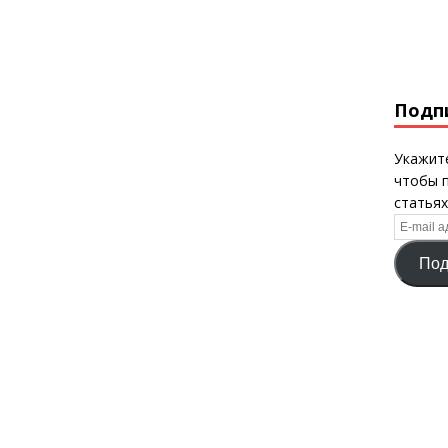
Подп
Укажите
чтобы 
статьях
E-
mail
Под
адрес