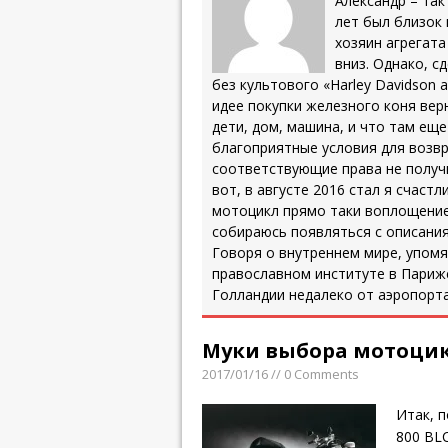
Александр – так
лет был близок 
хозяин агрегата
вниз. Однако, с
без культового «Harley Davidson a
идее покупки железного коня верн
дети, дом, машина, и что там ещ
благоприятные условия для возвр
соответствующие права не получи
вот, в августе 2016 стал я счастл
мотоцикл прямо таки воплощение 
собираюсь появляться с описания
Говоря о внутреннем мире, упомя
православном институте в Париже
Голландии недалеко от аэропорта
Муки выбора мотоцикла
2017/01/16 // 0 Comments
Итак, п
800 BL