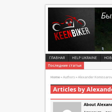
ГЛАВНАЯ
HELP UKRAINE
НОВ
Последние статьи
Home
»
Authors
»
Alexander Komissaro
Articles by Alexan
About Alexan