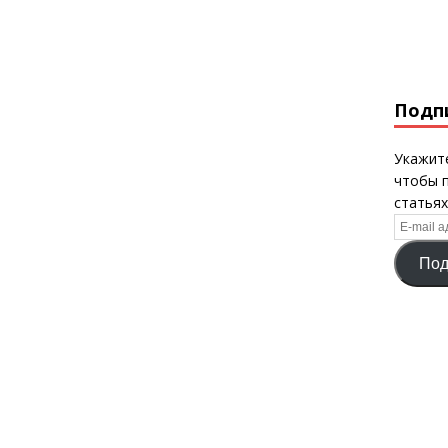
Подп
Укажите
чтобы 
статьях
E-
mail
Под
адрес