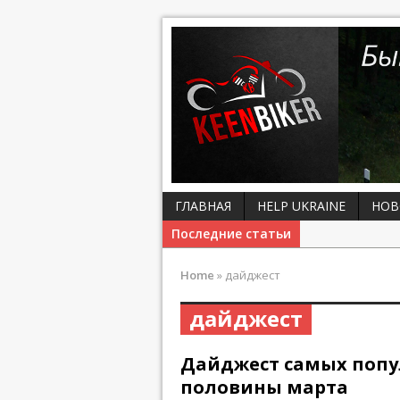
ГЛАВНАЯ
HELP UKRAINE
НОВ
Последние статьи
Home
»
дайджест
дайджест
Дайджест самых попу
половины марта