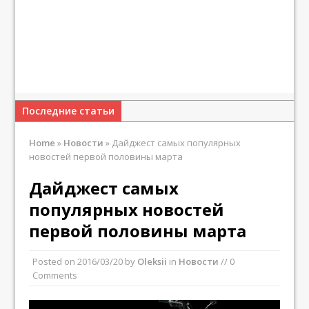
Последние статьи
Home
»
Новости
»
Дайджест самых популярных
новостей первой половины марта
Дайджест самых
популярных новостей
первой половины марта
Posted on
2016/03/20
by
Oleksii
in
Новости
// 0
Comments