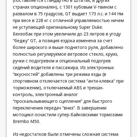
(поставляется стандартно в Штатах, в других
странах опционален), с 1301 кубовым V-твином с
развалом в 75 градусов, GT выдает 173 л.с. и 144 Нм
при весе в 228 кг с отличной управляемостью ничем
не уступающей оригинальному Super Duke.
Бензобак при этом увеличили до 23 литров в угоду
“беджу” GT, а позиция ездока изменена за счет
более широкого и выше поднятого руля, добавлено
полностью регулируемое ветровое стекло, круиз,
ручки с подогревом и опциональный подогрев
сидений водителя и пассажира. Из электронных
“вкусностей” добавлены три режима езды (в
спортивном отключается система “анти-клевка” при
торможении), отключаемый ABS и трекшн-
контроль, электронный аналог
“проскальзывающего сцепления” для быстрого
переключения передач “вниз”. В завершении
мотоцикл оснастили супер-байковскими тормозами
Brembo M50.
Из недостатков были отмечены сложная система