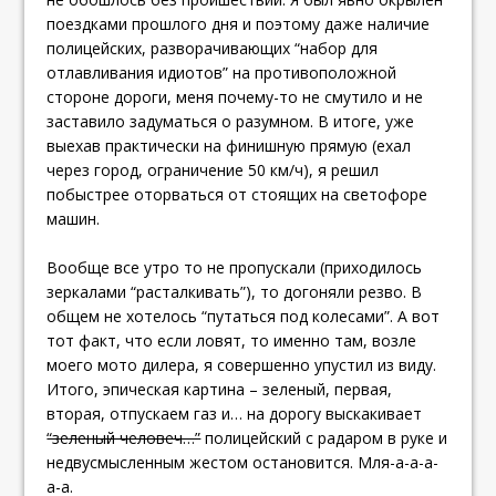
поездками прошлого дня и поэтому даже наличие
полицейских, разворачивающих “набор для
отлавливания идиотов” на противоположной
стороне дороги, меня почему-то не смутило и не
заставило задуматься о разумном. В итоге, уже
выехав практически на финишную прямую (ехал
через город, ограничение 50 км/ч), я решил
побыстрее оторваться от стоящих на светофоре
машин.
Вообще все утро то не пропускали (приходилось
зеркалами “расталкивать”), то догоняли резво. В
общем не хотелось “путаться под колесами”. А вот
тот факт, что если ловят, то именно там, возле
моего мото дилера, я совершенно упустил из виду.
Итого, эпическая картина – зеленый, первая,
вторая, отпускаем газ и… на дорогу выскакивает
“зеленый человеч…”
полицейский с радаром в руке и
недвусмысленным жестом остановится. Мля-а-а-а-
а-а.