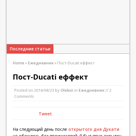
Последние статьи
Home
»
Ежедневник
»
Пост-Ducati еффект
Пост-Ducati еффект
Posted on
2014/04/23
by
Oleksii
in
Ежедневник
// 2
Comments
Tweet
На следующий день после
открытого дня Дукати
не обошлось без проишествий. Я был явно окрылен