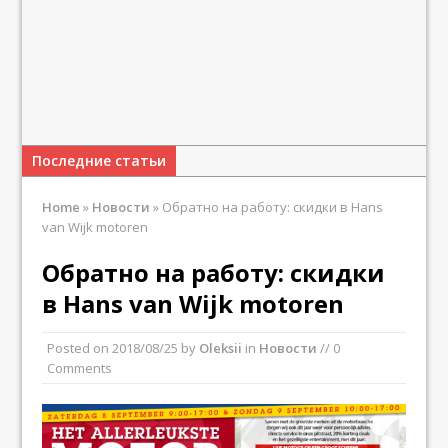
Последние статьи
Home
»
Новости
»
Обратно на работу: скидки в Hans
van Wijk motoren
Обратно на работу: скидки
в Hans van Wijk motoren
Posted on
2018/08/25
by
Oleksii
in
Новости
// 0
Comments