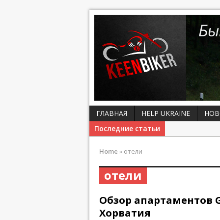
ГЛАВНАЯ
HELP UKRAINE
НОВ
Последние статьи
Home
»
отели
отели
Обзор апартаментов Gio
Хорватия