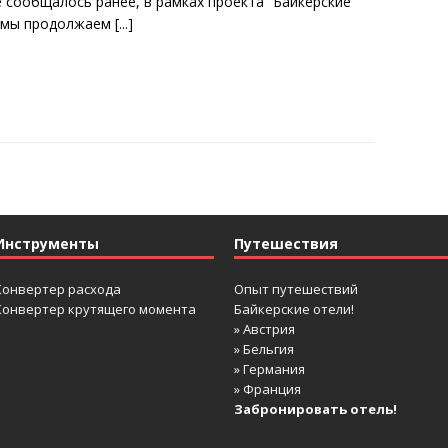
е сообщалось ранее, в рамках проекта “Байкерские
 мы продолжаем
[...]
Инструменты
Путешествия
Конвертер расхода
Опыт путешествий
Конвертер крутящего момента
Байкерские отели!
» Австрия
» Бельгия
» Германия
» Франция
Забронировать отель!