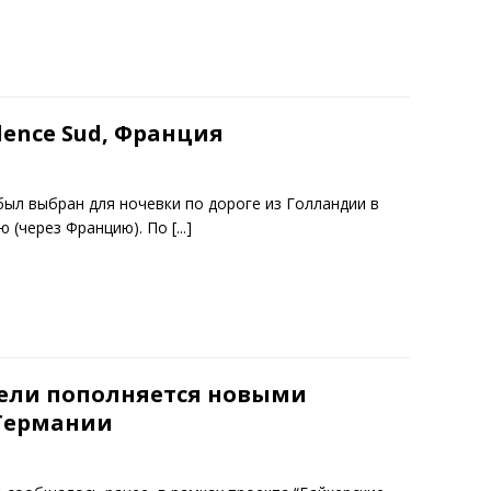
alence Sud, Франция
был выбран для ночевки по дороге из Голландии в
ю (через Францию). По
[...]
тели пополняется новыми
 Германии