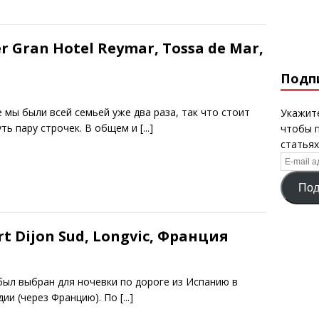
r Gran Hotel Reymar, Tossa de Mar,
Подп
 мы были всей семьей уже два раза, так что стоит
Укажите
уть пару строчек. В общем и
[...]
чтобы 
статьях
E-
mail
Под
адрес
t Dijon Sud, Longvic, Франция
был выбран для ночевки по дороге из Испанию в
дии (через Францию). По
[...]