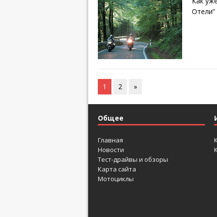
Как уж
Отели”
1
2
»
Общее
Главная
Новости
Тест-драйвы и обзоры
Карта сайта
Мотоциклы