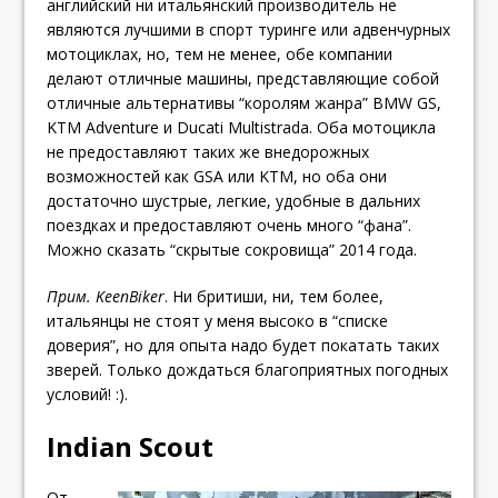
английский ни итальянский производитель не
являются лучшими в спорт туринге или адвенчурных
мотоциклах, но, тем не менее, обе компании
делают отличные машины, представляющие собой
отличные альтернативы “королям жанра” BMW GS,
KTM Adventure и Ducati Multistrada. Оба мотоцикла
не предоставляют таких же внедорожных
возможностей как GSA или KTM, но оба они
достаточно шустрые, легкие, удобные в дальних
поездках и предоставляют очень много “фана”.
Можно сказать “скрытые сокровища” 2014 года.
Прим. KeenBiker
. Ни бритиши, ни, тем более,
итальянцы не стоят у меня высоко в “списке
доверия”, но для опыта надо будет покатать таких
зверей. Только дождаться благоприятных погодных
условий! :).
Indian Scout
От