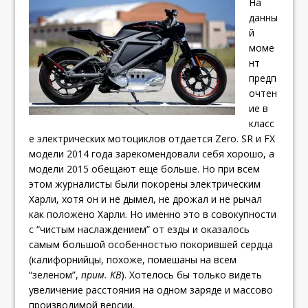
На
данны
й
моме
нт
предп
очтен
ие в
класс
е электрических мотоциклов отдается Zero. SR и FX
модели 2014 года зарекомендовали себя хорошо, а
модели 2015 обещают еще больше. Но при всем
этом журналисты были покорены электрическим
Харли, хотя он и не дымел, не дрожал и не рычал
как положено Харли. Но именно это в совокупности
с “чистым наслаждением” от езды и оказалось
самым большой особенностью покорившей сердца
(калифорнийцы, похоже, помешаны на всем
“зеленом”,
прим. KB
). Хотелось бы только видеть
увеличение расстояния на одном заряде и массово
производимой версии.