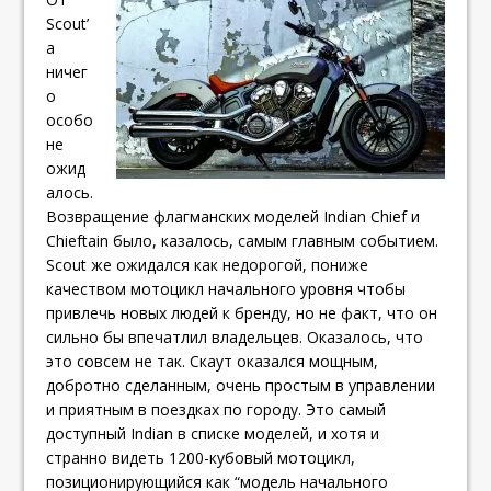
Scout’
а
ничег
о
особо
не
ожид
алось.
Возвращение флагманских моделей Indian Chief и
Chieftain было, казалось, самым главным событием.
Scout же ожидался как недорогой, пониже
качеством мотоцикл начального уровня чтобы
привлечь новых людей к бренду, но не факт, что он
сильно бы впечатлил владельцев. Оказалось, что
это совсем не так. Скаут оказался мощным,
добротно сделанным, очень простым в управлении
и приятным в поездках по городу. Это самый
доступный Indian в списке моделей, и хотя и
странно видеть 1200-кубовый мотоцикл,
позиционирующийся как “модель начального