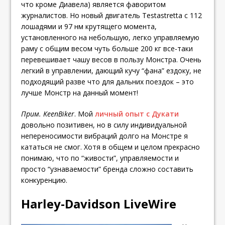
что кроме Диавела) является фаворитом
журналистов. Но новый двигатель Testastretta с 112
лошадями и 97 нм крутящего момента,
установленного на небольшую, легко управляемую
раму с общим весом чуть больше 200 кг все-таки
перевешивает чашу весов в пользу Монстра. Очень
легкий в управлении, дающий кучу “фана” ездоку, не
подходящий разве что для дальних поездок – это
лучше Монстр на данный момент!
Прим. KeenBiker
. Мой
личный опыт с Дукати
довольно позитивен, но в силу индивидуальной
непереносимости вибраций долго на Монстре я
кататься не смог. Хотя в общем и целом прекрасно
понимаю, что по “живости”, управляемости и
просто “узнаваемости” бренда сложно составить
конкуренцию.
Harley-Davidson LiveWire