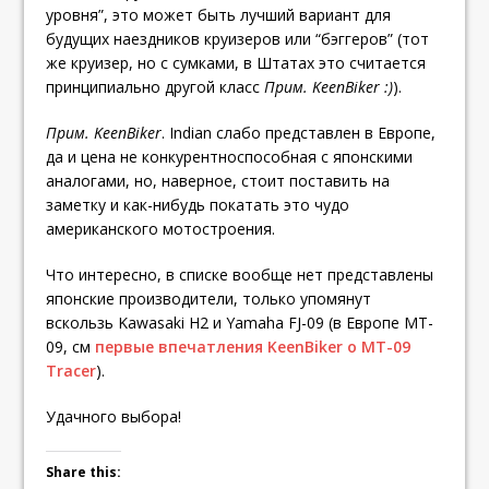
уровня”, это может быть лучший вариант для
будущих наездников круизеров или “бэггеров” (тот
же круизер, но с сумками, в Штатах это считается
принципиально другой класс
Прим. KeenBiker :)
).
Прим. KeenBiker
. Indian слабо представлен в Европе,
да и цена не конкурентноспособная с японскими
аналогами, но, наверное, стоит поставить на
заметку и как-нибудь покатать это чудо
американского мотостроения.
Что интересно, в списке вообще нет представлены
японские производители, только упомянут
вскользь Kawasaki H2 и Yamaha FJ-09 (в Европе MT-
09, см
первые впечатления KeenBiker о MT-09
Tracer
).
Удачного выбора!
Share this: