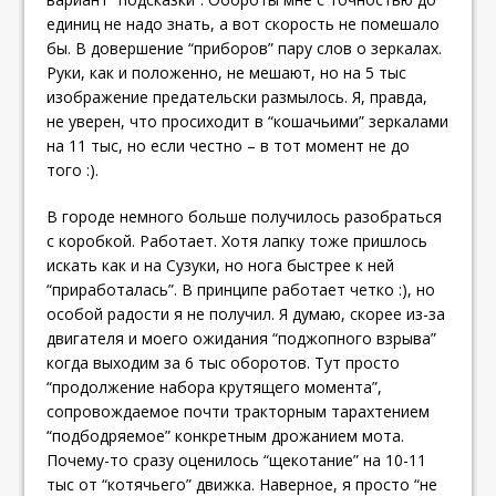
единиц не надо знать, а вот скорость не помешало
бы. В довершение “приборов” пару слов о зеркалах.
Руки, как и положенно, не мешают, но на 5 тыс
изображение предательски размылось. Я, правда,
не уверен, что просиходит в “кошачьими” зеркалами
на 11 тыс, но если честно – в тот момент не до
того :).
В городе немного больше получилось разобраться
с коробкой. Работает. Хотя лапку тоже пришлось
искать как и на Сузуки, но нога быстрее к ней
“приработалась”. В принципе работает четко :), но
особой радости я не получил. Я думаю, скорее из-за
двигателя и моего ожидания “поджопного взрыва”
когда выходим за 6 тыс оборотов. Тут просто
“продолжение набора крутящего момента”,
сопровождаемое почти тракторным тарахтением
“подбодряемое” конкретным дрожанием мота.
Почему-то сразу оценилось “щекотание” на 10-11
тыс от “котячьего” движка. Наверное, я просто “не