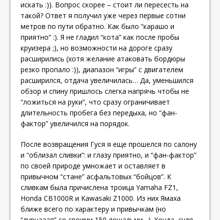
искать :)). Вопрос скорее – стоит ли пересесть на
такой? Ответ я получил уже через первые сотни
метров по пути обратно. Как было “карашо и
приятно” :). Я не гладил “кота” как после пробы
круизера ;), но возможности на дороге сразу
расширились (хотя желание атаковать бордюры
резко пропало :)), диапазон “игры” с двигателем
расширился, отдача увеличилась… Да, уменьшился
обзор и спину пришлось слегка напрячь чтобы не
“ложиться на руки”, что сразу ограничивает
длительность пробега без передыха, но “фан-
фактор” увеличился на порядок.
После возвращения Гуся я еще прошелся по салону
и “облизал сливки”: и глазу приятно, и “фан-фактор”
по своей природе умножает и оставляет в
привычном “стане” асфальтовых “бойцов”. К
сливкам была причислена троица Yamaha FZ1,
Honda CB1000R и Kawasaki Z1000. Из них Ямаха
ближе всего по характеру и привычкам (но
“дурнааая” со своими 150 лошадьми…). Хонда, судя