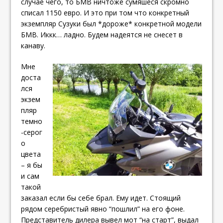
случае чего, то БМВ ничтоже сумяшеся скромно
списал 1150 евро. И это при том что конкретный
экземпляр Сузуки был *дороже* конкретной модели
БМВ. Иккк… ладно. Будем надеятся не снесет в
канаву.
Мне
доста
лся
экзем
пляр
темно
-серог
о
цвета
– я бы
и сам
такой
заказал если бы себе брал. Ему идет. Стоящий
рядом серебристый явно “пошлил” на его фоне.
Представитель дилера вывел мот “на старт”, выдал