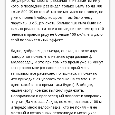
регулярно, но такого “рыскания” я не заметил ни у
кого, в последний раз видел только BMW то ли 700
то ли 800 GS который так же мотался по полосе, но
у него полный набор кофров – там было чему
парусить. В общем ехать больше 120 км/ч было не
сильно реально, в итоге я последние километров 10
плелся в правом ряду не больше 100 км/ч, что дало
свой положительный эффект.
Ладно, добрался до съезда, съехал, и после двух
поворотов понял, что не знаю куда дальше :).
Малаааадец. И это при том что время уже 15 минут
как прошло мое (со слов чела который меня
записывал все расписано по полчаса, я понимаю
что приходиться уповать только на то что я не
один такой и что время таки будет). В общем,
нашел карту, кое-как выяснил куда ехать.
Поворачиваю в препоследний поворот и упираюсь…
в тупик. Да что за… Ладно, похоже, осталось 100 м
и передо мною велосипедка. Кто не понял – я не
местный и путаю знаки велосипеда и мотоцикла…