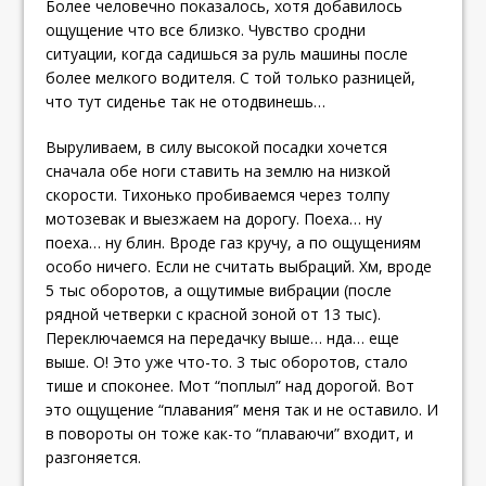
Более человечно показалось, хотя добавилось
ощущение что все близко. Чувство сродни
ситуации, когда садишься за руль машины после
более мелкого водителя. С той только разницей,
что тут сиденье так не отодвинешь…
Выруливаем, в силу высокой посадки хочется
сначала обе ноги ставить на землю на низкой
скорости. Тихонько пробиваемся через толпу
мотозевак и выезжаем на дорогу. Поеха… ну
поеха… ну блин. Вроде газ кручу, а по ощущениям
особо ничего. Если не считать выбраций. Хм, вроде
5 тыс оборотов, а ощутимые вибрации (после
рядной четверки с красной зоной от 13 тыс).
Переключаемся на передачку выше… нда… еще
выше. О! Это уже что-то. 3 тыс оборотов, стало
тише и споконее. Мот “поплыл” над дорогой. Вот
это ощущение “плавания” меня так и не оставило. И
в повороты он тоже как-то “плаваючи” входит, и
разгоняется.