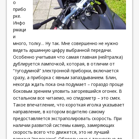
о
прибо
рке.
Инфо
рмаци
и
много, толку… Ну так. Мне совершенно не нужно
видеть аршинную цифру выбранной передачи.
Особенно учитывая что самая главная (нейтралка)
дублируется лампочкой, которая, в отличии от
“тугодумной” электронной приборки, включается
сразу, а приборка с явным запаздыванием. Блин,
некогда ждать пока она подумает – гораздо проще
боковым зрением уловить загоревшийся огонек. В
остальном все читаемо, но спидометр – это смех.
Такое впечатление, что короткая иголка указывает
направление, в котором водителю самому
предоставляется экстраполировать скорость. При
наличии развитой системы камер, замеряющих
скорость всего что движется, это не лучший
вариант “подсказки”. Обороты мне с точностью до