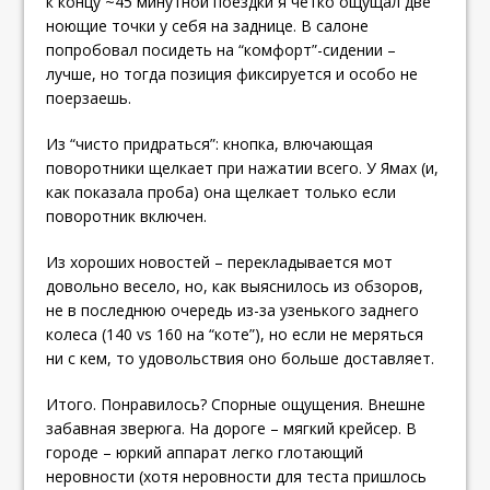
к концу ~45 минутной поездки я четко ощущал две
ноющие точки у себя на заднице. В салоне
попробовал посидеть на “комфорт”-сидении –
лучше, но тогда позиция фиксируется и особо не
поерзаешь.
Из “чисто придраться”: кнопка, влючающая
поворотники щелкает при нажатии всего. У Ямах (и,
как показала проба) она щелкает только если
поворотник включен.
Из хороших новостей – перекладывается мот
довольно весело, но, как выяснилось из обзоров,
не в последнюю очередь из-за узенького заднего
колеса (140 vs 160 на “коте”), но если не меряться
ни с кем, то удовольствия оно больше доставляет.
Итого. Понравилось? Спорные ощущения. Внешне
забавная зверюга. На дороге – мягкий крейсер. В
городе – юркий аппарат легко глотающий
неровности (хотя неровности для теста пришлось