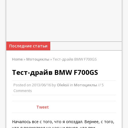
Последние статьи
Home
»
Мотоциклы
»
Тест-драйв BMW F700GS
Тест-драйв BMW F700GS
Posted on
2013/06/16
by
Oleksii
in
Мотоциклы
// 5
Comments
Tweet
Началось все с того, что я опоздал. Вернее, с того,
что я посмотрел на часы и понял, что при