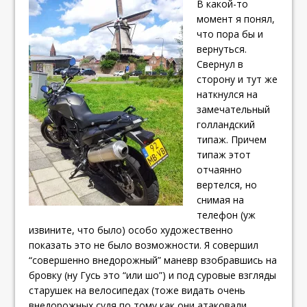
В какой-то
момент я понял,
что пора бы и
вернуться.
Свернул в
сторону и тут же
наткнулся на
замечательный
голландский
типаж. Причем
типаж этот
отчаянно
вертелся, но
снимая на
телефон (уж
извините, что было) особо художественно
показать это не было возможности. Я совершил
“совершенно внедорожный” маневр взобравшись на
бровку (ну Гусь это “или шо”) и под суровые взгляды
старушек на велосипедах (тоже видать очень
внедорожных судя по тому как они атаковали