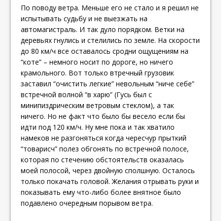
По поводу ветра. Меньше его не стало и я решил не
испытывать судьбу и не выезжать на
автомагистраль. И так дуло порядком. Ветки на
деревьях гнулись и стелились по земле. На скорости
до 80 км/ч все оставалось сродни ощущениям на
“коте” – немного носит по дороге, но ничего
крамольного. Вот только втречный грузовик
заставил “очистить легкие” невольным “ниче себе”
встречной волной “в харю” (Гусь был с
минипиздрическим ветровым стеклом), а так
ничего. Но не факт что было бы весело если бы
идти под 120 км/ч. Ну мне пока и так хватило
намеков не разгоняться когда чересчур прыткий
“товарисч” полез обгонять по встречной полосе,
которая по стечению обстоятельств оказалась
моей полосой, через двойную сполшную. Осталось
только покачать головой. Желания отрывать руки и
показывать ему что-либо более внятное было
подавлено очередным порывом ветра.