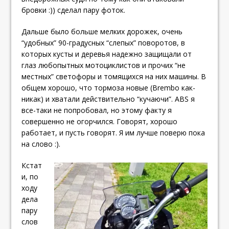
бровки :)) сделал пару фоток.
Дальше было больше мелких дорожек, очень
“удобных” 90-градусных “слепых” поворотов, в
которых кусты и деревья надежно защищали от
глаз любопытных мотоциклистов и прочих “не
местных” светофоры и томящихся на них машины. В
общем хорошо, что тормоза новые (Brembo как-
никак) и хватали действительно “кучаючи”. ABS я
все-таки не попробовал, но этому факту я
совершенно не огорчился. Говорят, хорошо
работает, и пусть говорят. Я им лучше поверю пока
на слово :).
Кстат
и, по
ходу
дела
пару
слов