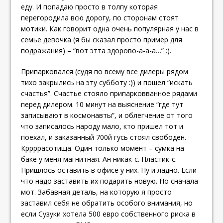
еду. И попадаю просто в толпу которая
перегородила всю дорогу, по сторонам стоят
мотики. Как говорит одна очень популярная у нас в
семье девочка (я бы сказал просто пример для
подражания) – “вот этта здорово-а-а-а…” :).
Припарковался (судя по всему все дилеры рядом
тихо закрылись на эту субботу :)) и пошел “искать
счастья”. Счастье стояло припарковванное рядами
перед дилером. 10 минут на выяснение “где тут
записывают в космонавты”, и облегчение от того
что записалось народу мало, кто пришел тот и
поехал, и заказанный 700й гусь стоял свободен.
Кррррасотища. Один только момент – сумка на
баке у меня магнитная. Ан никак-с. Пластик-с.
Пришлось оставить в офисе у них. Ну и ладно. Если
что надо заставить их подарить новую. Но сначала
мот. Забавная деталь, на которую я просто
заставил себя не обратить особого внимания, но
если Сузуки хотела 500 евро собственного риска в