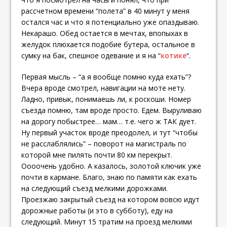
рассчетном времени “полета” в 40 минут у меня
остался час и что я потенциально уже опаздываю.
Некарашо. Обед остается в мечтах, впопыхах в
желудок плюхается подобие бутера, остальное в
сумку на бак, спешное одевание и я на “
котике
“.
Первая мысль – “а я вообще помню куда ехать”?
Вчера вроде смотрел, навигации на моте нету.
Ладно, привык, понимаешь ли, к роскоши. Номер
съезда помню, там вроде просто. Едем. Выруливаю
на дорогу побыстрее… мам… т.е. чего ж ТАК дует.
Ну первый участок вроде преодолел, и тут “чтобы
не расслаблялись” – поворот на магистраль по
которой мне пилять почти 80 км перекрыт.
Оооочень удобно. А казалось, золотой ключик уже
почти в кармане. Благо, знаю по памяти как ехать
на следующий съезд мелкими дорожками.
Проезжаю закрытый съезд на котором вовсю идут
дорожные работы (и это в субботу), еду на
следующий. Минут 15 тратим на проезд мелкими