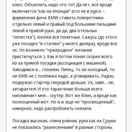
ключ. Объяснять надо что-то? Да нет, все вроде
включается “как на японцах” (кто не в курсе –
фирменная фича BMW ставить поворотники
отдельно левый и правый под большими пальцами
левой и правой руки, да-да, два отельных
“лепестка”), кнопки все понятные. Сажусь (до этого
уже посидел “в статике” у моего дилера), вроде все
ок. Но возникло “чужеродное” желание
пристегнуться :). Как я потом понял скорее всего
из-за прямой посадки (ассоциация с машиной).
Заводимся и… глохнем. Пипец, то ли холодный, то
ли БМВ не с полпинка надо, а уговаривать. Ладно,
подержал стартер секундой дольше. Ух, заве… не,
затарахтел! И это тарахтение больше всего
напоминает мне… скутер. Вот же блин, а вроде как
полноценный мот. Но я ж еще не “просвещенный”,
наверное, надо распробовать сначала.
Посадка высокая, спина ровная, руки как на Сузуки
не показались “разнесенными” в разные стороны.