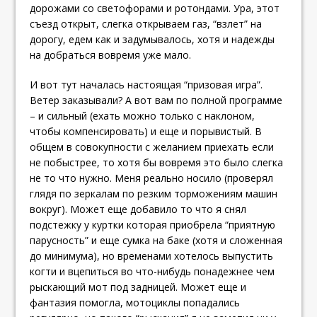
дорожами со светофорами и ротондами. Ура, этот
съезд открыт, слегка открываем газ, “взлет” на
дорогу, едем как и задумывалось, хотя и надежды
на добраться вовремя уже мало.
И вот тут началась настоящая “призовая игра”.
Ветер заказывали? А вот вам по полной программе
– и сильный (ехать можно только с наклоном,
чтобы компенсировать) и еще и порывистый. В
общем в совокупности с желанием приехать если
не побыстрее, то хотя бы вовремя это было слегка
не то что нужно. Меня реально носило (проверял
глядя по зеркалам по резким торможениям машин
вокруг). Может еще добавило то что я снял
подстежку у куртки которая приобрела “приятную
парусность” и еще сумка на баке (хотя и сложенная
до минимума), но временами хотелось выпустить
когти и вцепиться во что-нибудь понадежнее чем
рыскающий мот под задницей. Может еще и
фантазия помогла, мотоциклы попадались