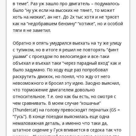
в теме”. Раз уж зашло про двигатель – подумалось
было “ну уж если на высоких не тянет, то может
хоть на низких”, ан нет. До 2х тыс хотя и не трясет
как на “недобравшем бензину” “котике”, но и особой
тяги я не заметил.
Обратно я опять умудрился выехать на ту же улицу
с тупиком, но в итоге я решил не повторять “финт
ушами” с проездом по велосипедке и все-таки
объехал и въехал таки “через парадный вход” как и
было задумано. По ходу еще раз попробовал
раскрутить движок, но понял, что жду от него
невозможного и бросил эту идею. Заодно выяснил,
что торможение двигателем довольно
относительное. Т.е. оно как бы есть, но смотря с
чем сравнивать. В моем случае “кошачьи”
(Thundercat) на голову превосходят пернатых (GS =
“Гусь”). В конце поездки выяснилась еще одна
немаловажная деталь, а именно что таки да,
штатное сидение у Гуся впивается в седока так что