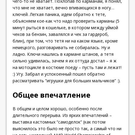
чего-то не хватает. Похлопав по карманам, я понял,
что мне не хватает, вечно впивающихся в ногу…
ключей. Легкая паника, идем обратно к тете,
объясняем кое-как что надо проверить карманы (5
минут рыться в кошельке, в котором между уймой
чеков за бензин, завалялся и чек за гардероб,
блин), при том, что тетя ни на каком языке, кроме
немецкого, разговаривать не собиралась. Ну и
ладно. Ключи нашлись в кармане штанов, а тетя
сильно удивилась, зачем я их оттуда достал – я ж
на мотоцикле в костюме поеду – пусть там и лежат!
:) Угу. Забрал и успокоенный пошел обратно
рассматривать “игрушки для больших мальчиков” :).
Общее впечатление
В общем и целом хорошо, особенно после
длительного перерыва. Из ярких впечатлений –
выставка кастомных “самоделок” (как потом
выяснилось это было не просто так, а самый что ни