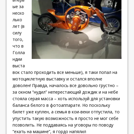
ые за
неско
лько
лет (в
силу
того,
что в
Голла
ндии
выста
вок стало проходить все меньше), я таки попал на
мотоциклетную выставку и остался вполне
доволен! Правда, началось все довольно грустно –
за окном “нудил” неперестающий дождик и на небе
стояла серая масса – хоть используй для установки
баланса белого в фотоаппарате. Но поскольку
билет уже куплен, а семья в кои-веки отпустила, то
упустить такую возможность я просто не мог себе
позволить. Не поддаваясь на уговоры по поводу
“ехать на машине”, я гордо напялил