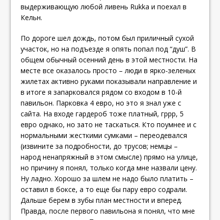
выдерживающую любой ливень Rukka и поехал в
Кельн.
По дороге шел дождь, потом был приличный сухой
участок, но на подъезде я опять попал под “душ”. В
общем обычный осенний день в этой местности. На
месте все оказалось просто – люди в ярко-зеленых
жилетах активно руками показывали направление и
в итоге я запарковался рядом со входом в 10-й
павильон. Парковка 4 евро, но это я знал уже с
сайта. На входе гардероб тоже платный, гррр, 5
евро однако, но зато не таскаться. Кто поумнее и с
нормальными жесткими сумками – переодевался
(извините за подробности, до трусов; немцы –
народ ненапряжный в этом смысле) прямо на улице,
но причину я понял, только когда мне назвали цену.
Ну ладно. Хорошо за шлем не надо было платить –
оставил в боксе, а то еще бы пару евро содрали.
Дальше берем в зубы план местности и вперед.
Правда, после первого павильона я понял, что мне