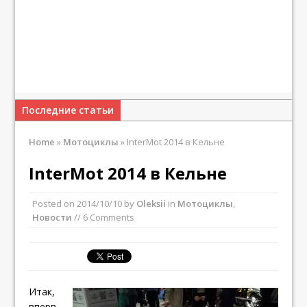
Последние статьи
Home
»
Мотоциклы
»
InterMot 2014 в Кельне
InterMot 2014 в Кельне
Posted on
2014/10/10
by
Oleksii
in
Мотоциклы
,
Новости
// 6 Comments
Итак,
вперв