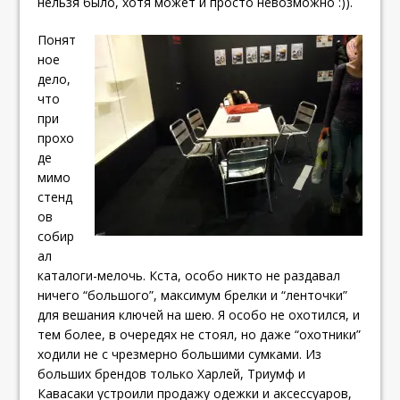
нельзя было, хотя может и просто невозможно :)).
Понят
ное
дело,
что
при
прохо
де
мимо
стенд
ов
собир
ал
каталоги-мелочь. Кста, особо никто не раздавал
ничего “большого”, максимум брелки и “ленточки”
для вешания ключей на шею. Я особо не охотился, и
тем более, в очередях не стоял, но даже “охотники”
ходили не с чрезмерно большими сумками. Из
больших брендов только Харлей, Триумф и
Кавасаки устроили продажу одежки и аксессуаров,